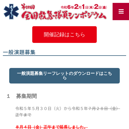
内
容
を
ス
キ
ッ
開催記録はこちら
プ
一般演題募集
一般演題募集リーフレットのダウンロードはこち
ら
１ 募集期間
令和５年５月３０日（火）から令和５年
７月２８日（金）
正午まで
８月４日（金）正午まで延長しました。