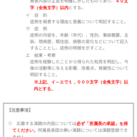
発表内容の主旨を明確に示したものであり、
４０文
とする。
字（全角文字）以内
イ 目 的
症例を発表する理由と意義について明記すること。
ウ 症 例
症例の内容を、年齢（年代）、性別、事故概要、主
訴、現病歴、既往症、病態の変化などについて記入
することとし、症例の特徴を示すこと。
エ 結果・考察
症例を経験したことから得られた知見を明記し、今
後の活動等に与える影響、改善点、発展性について
明記すること。
※
上記、イ～エで１，０００文字（全角文字）以
内とする。
【注意事項】
① 応募する演題の内容については
必ず「所属長の承認」を得
所属長承認の無い演題については演題登録でき
てください。
ません。