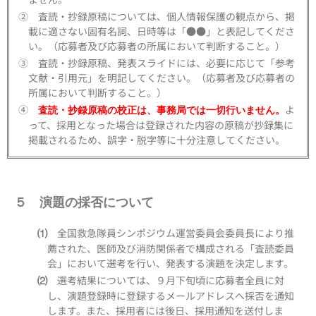
② 査読・抄録原稿については、個人情報保護の観点から、掲
載に適さない固有名詞、日時等は「●●」と表記してくださ
い。（応募者及び応募者の所属において判断すること。）
③ 査読・抄録原稿、発表スライドには、必要に応じて「参考
文献・引用元」を明記してください。（応募者及び応募者の
所属において判断すること。）
④
よ
査読・抄録原稿の校正は、事務局では一切行いません。
って、採用となった場合は登録された内容の原稿が抄録集に
掲載されるため、誤字・脱字等に十分注意してください。
５ 演題の採否について
全国救急隊員シンポジウム運営委員会委員長により推
⑴
薦された、医師及び消防関係者で構成される「査読委員
会」において選考を行い、発表する演題を決定します。
選考結果については、９月下旬頃に応募者全員に対
⑵
し、演題登録時に登録するメールアドレスへ採否を通知
します。また、採用者には後日、採用通知を送付しま