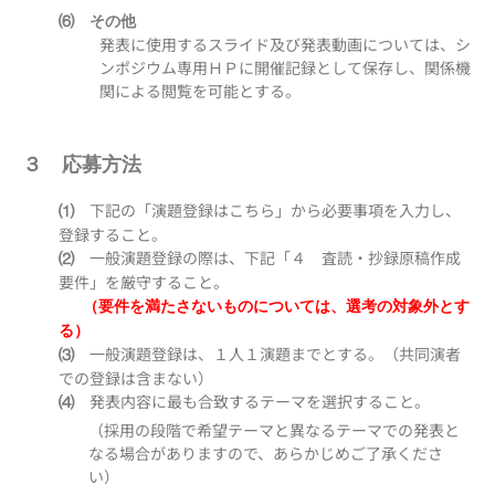
⑹ その他
発表に使用するスライド及び発表動画については、シ
ンポジウム専用ＨＰに開催記録として保存し、関係機
関による閲覧を可能とする。
３ 応募方法
下記の「演題登録はこちら」から必要事項を入力し、
⑴
登録すること。
一般演題登録の際は、下記「４ 査読・抄録原稿作成
⑵
要件」を厳守すること。
（要件を満たさないものについては、選考の対象外とす
る）
一般演題登録は、１人１演題までとする。（共同演者
⑶
での登録は含まない）
発表内容に最も合致するテーマを選択すること。
⑷
（採用の段階で希望テーマと異なるテーマでの発表と
なる場合がありますので、あらかじめご了承くださ
い）