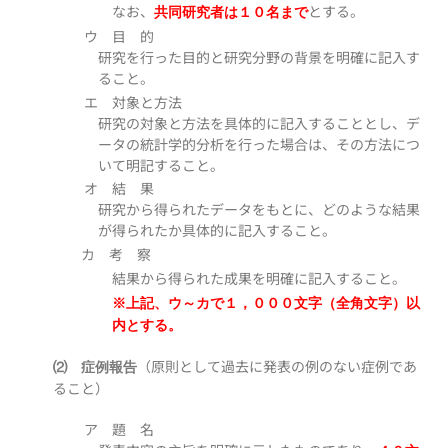
なお、
とする。
共同研究者は１０名まで
ウ 目 的
研究を行った目的と研究分野の背景を明確に記入す
ること。
エ 対象と方法
研究の対象と方法を具体的に記入することとし、デ
ータの統計学的分析を行った場合は、その方法につ
いて明記すること。
オ 結 果
研究から得られたデータをもとに、どのような結果
が得られたか具体的に記入すること。
カ 考 察
結果から得られた成果を明確に記入すること。
※
上記、ウ～カで１，０００文字（全角文字）以
内とする。
（原則として過去に発表の例のない症例であ
⑵ 症例報告
ること）
ア 題 名