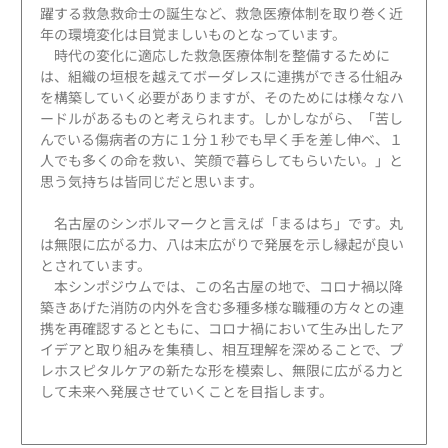
躍する救急救命士の誕生など、救急医療体制を取り巻く近
年の環境変化は目覚ましいものとなっています。
時代の変化に適応した救急医療体制を整備するために
は、組織の垣根を越えてボーダレスに連携ができる仕組み
を構築していく必要がありますが、そのためには様々なハ
ードルがあるものと考えられます。しかしながら、「苦し
んでいる傷病者の方に１分１秒でも早く手を差し伸べ、１
人でも多くの命を救い、笑顔で暮らしてもらいたい。」と
思う気持ちは皆同じだと思います。
名古屋のシンボルマークと言えば「まるはち」です。丸
は無限に広がる力、八は末広がりで発展を示し縁起が良い
とされています。
本シンポジウムでは、この名古屋の地で、コロナ禍以降
築きあげた消防の内外を含む多種多様な職種の方々との連
携を再確認するとともに、コロナ禍において生み出したア
イデアと取り組みを集積し、相互理解を深めることで、プ
レホスピタルケアの新たな形を模索し、無限に広がる力と
して未来へ発展させていくことを目指します。