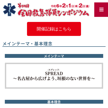
内
容
を
ス
キ
ッ
開催記録はこちら
プ
メインテーマ・基本理念
メインテーマ
基本理念