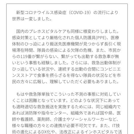
新型コロナウイルス感染症（COVID-19）の流行により
世界は一変しました。
国内のプレホスピタルケアも同様に様変わりしました。
感染対策としてより厳格化された個人防護具(PPE)、医療
体制のひっ迫により搬送先医療機関が見つからず長引く現
場滞在時間、隊員の感染による欠隊の危機、また、市民か
らの119番が繋がらない、繋がっても出動する救急車が無
いという事態も経験しました。さらには、救急出動体制が
ひっ迫している状況や、連続する出動の合間にコンビニエ
ンスストアで食事を摂らざるを得ない隊員の状況などを市
民の方々に広報し、理解していただく必要もありました。
もはや救急隊単独でこういった不測の事態に対処してい
くことは困難となっています。どのような状況下にあって
も適時適切な救急搬送を実施するためには、同じ組織内で
あれば消防隊や指令センター、組織外であれば国や県、医
師や看護師、薬剤師、介護士やソーシャルワーカーなど、
様々な職種の方々との連携が必要不可欠です。また、IT技
術の進化によるDX化や、法改正によるインホスピタルで活