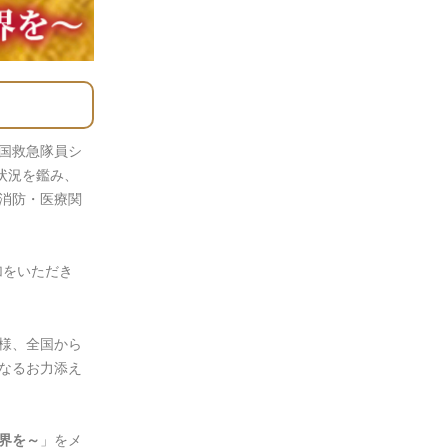
全国救急隊員シ
状況を鑑み、
消防・医療関
加をいただき
様、全国から
なるお力添え
」をメ
世界を～