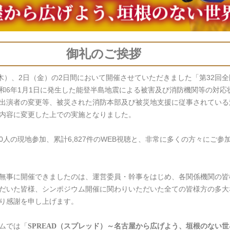
御礼のご挨拶
木）、2日（金）の2日間において開催させていただきました「第32回
和6年1月1日に発生した能登半島地震による被害及び消防機関等の対応
出演者の変更等、被災された消防本部及び被災地支援に従事されている
内容に変更した上での実施となりました。
0人の現地参加、累計6,827件のWEB視聴と、非常に多くの方々にご参
無事に開催できましたのは、運営委員・幹事をはじめ、各関係機関の皆
だいた皆様、シンポジウム開催に関わりいただいた全ての皆様方の多大
り感謝を申し上げます。
ムでは「
SPREAD（スプレッド）～名古屋から広げよう、垣根のない