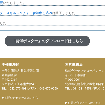
更
いたしました。
グ・スキルレクチャー参加申し込み
は終了しました。
した。
しました。
「開催ポスター」のダウンロードはこちら
載しました。
載しました。
切は12月15日（金）17：00までです。
主催事務局
運営事務局
一般財団法人 救急振興財団
株式会社ヤマチコーポレーシ
イドデータ
の登録を開始しました。
企画調査課
イベント事業部
〒192-0364
〒060-0001
イドデータ
の登録を開始しました。
東京都八王子市南大沢4-6
北海道札幌市中央区北1条西10丁
TEL：042-675-9931／FAX：042-675-9050
TEL：011-281-7551／FAX：01
in NAGOYA
の出展募集を延長致しました。
▶お問い合せメールはこちら
▶お問い合せメールはこちら
した。