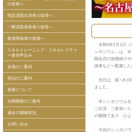
の皆様へ
指定演題出演者の皆様へ
一般演題発表者の皆様へ
報道関係者の皆様へ
令和6年2月1日（
スキルトレーニング・スキルレクチャ
ンポジウム」は、令
ー参加申込み
開会式の規模縮小や
係者などへ配慮した
会場のご案内
宿泊のご案内
当日は、延べ8,15
ました。
昼食について
次期開催のご案内
本シンポジウムを
ご出演・ご参加いた
過去の開催状況
の賜物であり、心よ
お問い合せ
今回のシンポジウ