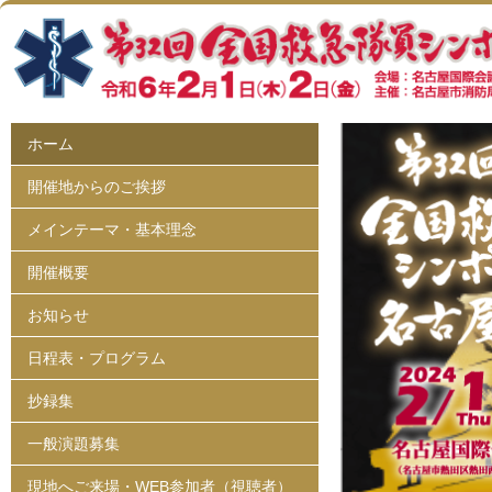
内
容
を
ス
キ
ッ
ホーム
プ
開催地からのご挨拶
メインテーマ・基本理念
開催概要
お知らせ
日程表・プログラム
抄録集
一般演題募集
現地へご来場・WEB参加者（視聴者）