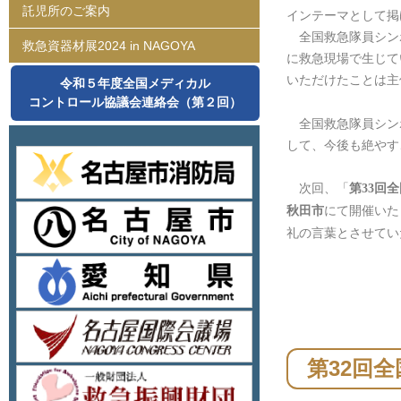
託児所のご案内
インテーマとして掲
全国救急隊員シン
救急資器材展2024 in NAGOYA
に救急現場で生じて
いただけたことは主
令和５年度全国メディカル
コントロール協議会連絡会（第２回）
全国救急隊員シン
して、今後も絶やす
次回、「
第33回
にて開催いた
秋田市
礼の言葉とさせてい
第32回