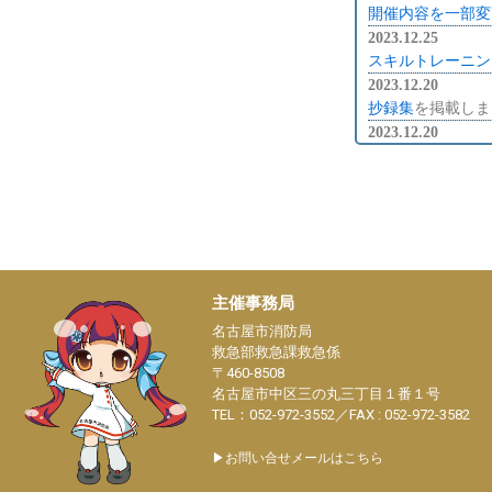
開催内容を一部変
2023.12.25
スキルトレーニン
2023.12.20
抄録集
を掲載しま
2023.12.20
プログラム
を掲載
2023.12.15
宿泊のご案内
を掲
2023.12.06
第32回全国救急隊員シンポジウム 名古屋
昼食のご案内
を掲
2023.11.28
託児所の申込
の締
主催事務局
2023.11.27
名古屋市消防局
一般演題発表スラ
救急部救急課救急係
2023.11.27
〒460-8508
指定演題発表スラ
名古屋市中区三の丸三丁目１番１号
TEL：052-972-3552／FAX : 052-972-3582
2023.11.8
救急資器材展2024 
▶お問い合せメールはこちら
2023.10.31
日程表
を掲載しま