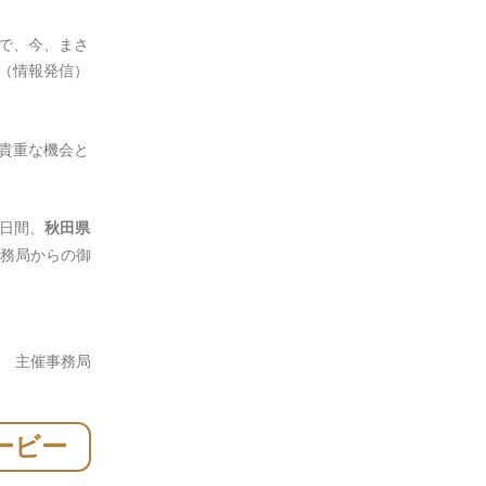
で、今、まさ
D（情報発信）
貴重な機会と
2日間、
秋田県
事務局からの御
ム 主催事務局
ービー