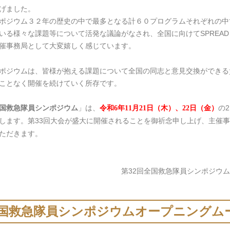
げました。
ポジウム３２年の歴史の中で最多となる計６０プログラムそれぞれの中
いる様々な課題等について活発な議論がなされ、全国に向けてSPREA
催事務局として大変嬉しく感じています。
ポジウムは、皆様が抱える課題について全国の同志と意見交換ができる
ことなく開催を続けていく所存です。
」は、
の
全国救急隊員シンポジウム
令和6年11月21日（木）、22日（金）
します。第33回大会が盛大に開催されることを御祈念申し上げ、主催
ただきます。
第32回全国救急隊員シンポジウ
全国救急隊員シンポジウムオープニングム